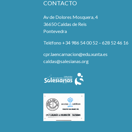
CONTACTO
Av de Dolores Mosquera, 4
36650 Caldas de Reis
Pontevedra
Teléfono +34 986 54 00 52 – 628 52 46 16
cpr.laencarnacion@edu.xunta.es
caldas@salesianas.org