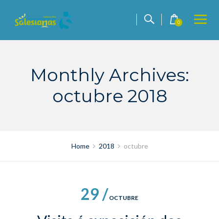
Skip
to
0
content
Monthly Archives:
octubre 2018
Home
2018
octubre
29 /
OCTUBRE