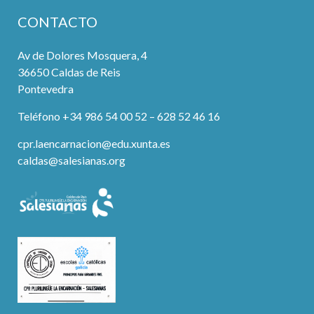
CONTACTO
Av de Dolores Mosquera, 4
36650 Caldas de Reis
Pontevedra
Teléfono +34 986 54 00 52 – 628 52 46 16
cpr.laencarnacion@edu.xunta.es
caldas@salesianas.org