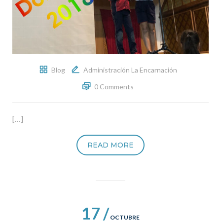
Blog
Administración La Encarnación
0 Comments
[…]
READ MORE
17 /
OCTUBRE