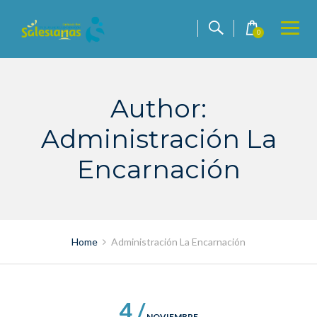
Skip
to
0
content
Author:
Administración La
Encarnación
Home
Administración La Encarnación
4 /
NOVIEMBRE