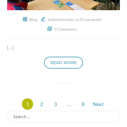
Blog
Administración La Encarnación
0 Comments
[…]
READ MORE
Paginación
1
2
3
…
8
Next
de
entradas
Search
for: