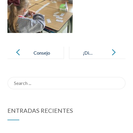
Post
navigation
Consejo
¡Di…
General FMA
Capacidad!
Search
for:
ENTRADAS RECIENTES